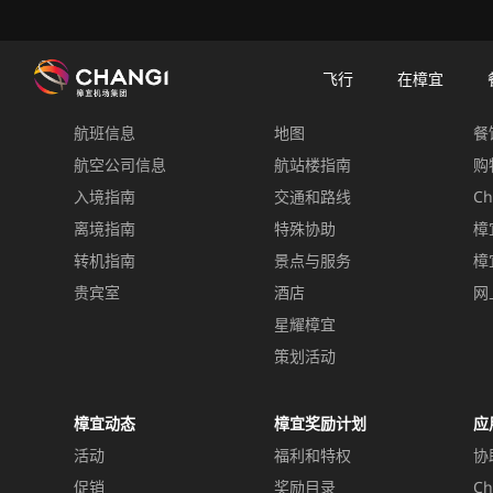
×
樟宜机场
樟宜机场餐饮与购物
餐饮指南：餐厅和美食 | 樟宜机场
餐饮详情
飞行
在樟宜
飞行
在樟宜
餐
航班信息
地图
餐
所
有
航空公司信息
航站楼指南
购
樟
入境指南
交通和路线
Ch
宜
离境指南
特殊协助
樟
网
转机指南
景点与服务
樟
站:
贵宾室
酒店
网
星耀樟宜
选
择
策划活动
语
言:
樟宜动态
樟宜奖励计划
应
活动
福利和特权
协
促销
奖励目录
Ch