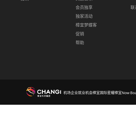
会员独享
联
独家活动
樟宜梦蝶客
促销
帮助
机场
企业
就业机会
樟宜国际
星耀樟宜
Now Boa