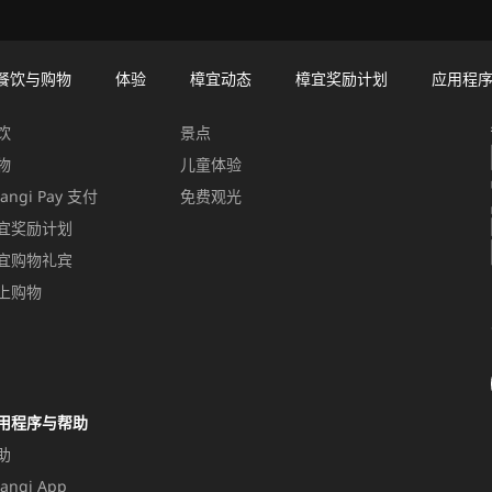
餐饮与购物
体验
樟宜动态
樟宜奖励计划
应用程
饮与购物
体验
饮
景点
物
儿童体验
angi Pay 支付
免费观光
宜奖励计划
宜购物礼宾
上购物
用程序与帮助
助
angi App