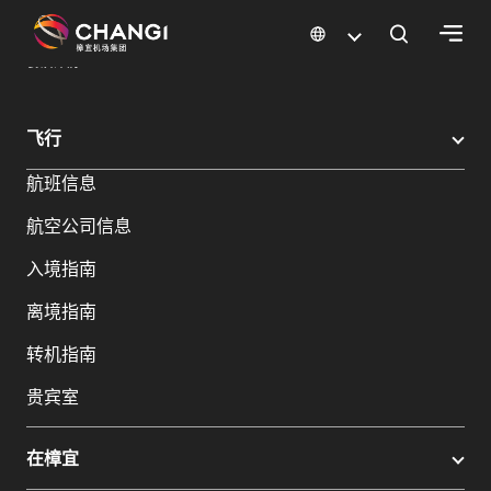
×
樟宜机场
樟宜机场餐饮与购物
餐饮指南：餐厅和美食 | 樟宜机场
餐饮详情
所
飞行
有
航班信息
樟
宜
航空公司信息
网
站:
入境指南
离境指南
选
转机指南
择
语
贵宾室
言:
在樟宜