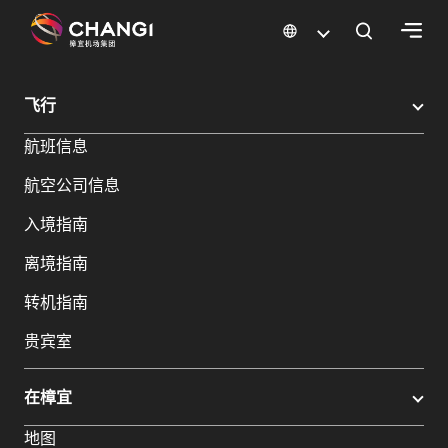
×
樟宜机场
樟宜机场餐饮与购物
樟宜机场购物指南
购物详情
飞行
所
航班信息
有
樟
航空公司信息
宜
网
入境指南
站:
离境指南
选
转机指南
择
贵宾室
语
言:
在樟宜
地图