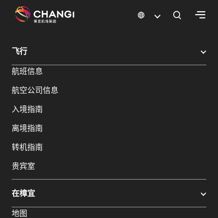
×
樟宜机场
樟宜机场餐饮与购物
樟宜机场购物指南
购物详情
飞行
所
航班信息
有
樟
航空公司信息
宜
网
入境指南
站:
离境指南
选
转机指南
择
贵宾室
语
言:
在樟宜
地图