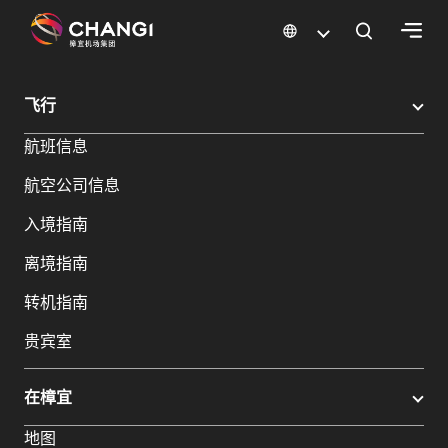
×
樟宜机场
樟宜机场餐饮与购物
樟宜机场购物指南
购物详情
飞行
所
航班信息
有
樟
航空公司信息
宜
网
入境指南
站:
离境指南
选
转机指南
择
贵宾室
语
言:
在樟宜
地图