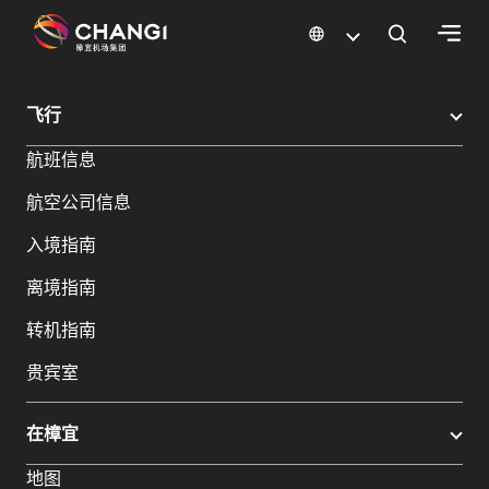
×
樟宜机场
樟宜机场餐饮与购物
樟宜机场购物指南
购物详情
飞行
所
航班信息
有
樟
航空公司信息
宜
网
入境指南
站:
离境指南
选
转机指南
择
贵宾室
语
言:
在樟宜
地图