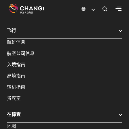
×
樟宜机场
樟宜机场餐饮与购物
樟宜机场购物指南
购物详情
飞行
所
航班信息
有
樟
航空公司信息
宜
网
入境指南
站:
离境指南
选
转机指南
择
贵宾室
语
言:
在樟宜
地图