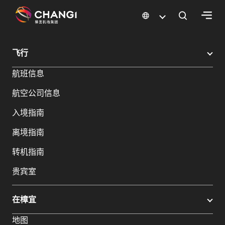
×
樟宜机场
樟宜机场餐饮与购物
樟宜机场购物指南
购物详情
飞行
所
航班信息
有
樟
航空公司信息
宜
网
入境指南
站:
离境指南
选
转机指南
择
贵宾室
语
言:
在樟宜
地图