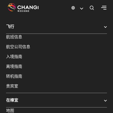
×
樟宜机场
樟宜机场餐饮与购物
樟宜机场购物指南
购物详情
飞行
所
航班信息
有
樟
航空公司信息
宜
网
入境指南
站:
离境指南
选
转机指南
择
贵宾室
语
言:
在樟宜
地图