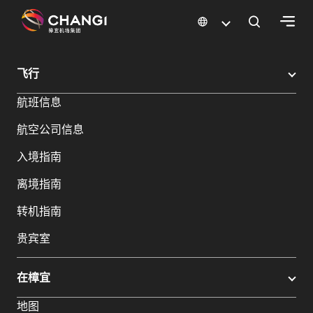
×
樟宜机场
樟宜机场餐饮与购物
樟宜机场购物指南
购物详情
飞行
所
航班信息
有
樟
航空公司信息
宜
网
入境指南
站:
离境指南
选
转机指南
择
贵宾室
语
言:
在樟宜
地图