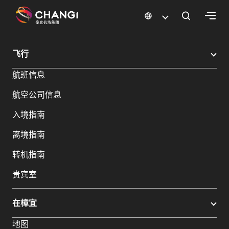
×
樟宜机场
樟宜机场餐饮与购物
樟宜机场购物指南
购物详情
飞行
所
航班信息
有
樟
航空公司信息
宜
网
入境指南
站:
离境指南
选
转机指南
择
贵宾室
语
言:
在樟宜
地图