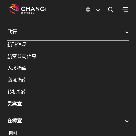
×
樟宜机场
樟宜机场餐饮与购物
樟宜机场购物指南
购物详情
飞行
所
航班信息
有
樟
航空公司信息
宜
网
入境指南
站:
离境指南
选
转机指南
择
贵宾室
语
言:
在樟宜
地图