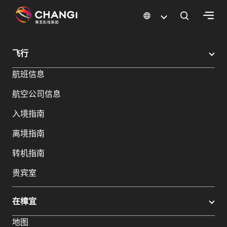
×
樟宜机场
樟宜机场餐饮与购物
樟宜机场购物指南
购物详情
飞行
所
航班信息
有
樟
航空公司信息
宜
网
入境指南
站:
离境指南
选
转机指南
择
贵宾室
语
言:
在樟宜
地图