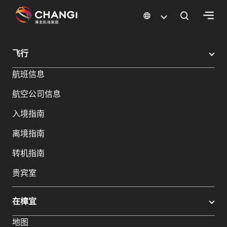
×
樟宜机场
樟宜机场餐饮与购物
樟宜机场购物指南
购物详情
飞行
所
航班信息
有
樟
航空公司信息
宜
网
入境指南
站:
离境指南
选
转机指南
择
贵宾室
语
言:
在樟宜
地图