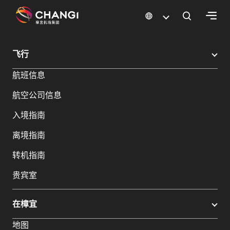
×
樟宜机场
樟宜机场餐饮与购物
樟宜机场购物指南
购物详情
飞行
所
航班信息
有
樟
航空公司信息
宜
网
入境指南
站:
离境指南
选
转机指南
择
贵宾室
语
言:
在樟宜
地图