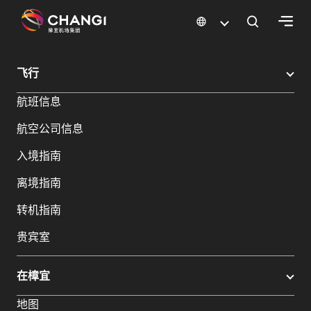
×
樟宜机场
樟宜机场餐饮与购物
樟宜机场购物指南
购物详情
飞行
所
航班信息
有
樟
航空公司信息
宜
网
入境指南
站:
离境指南
选
转机指南
择
贵宾室
语
言:
在樟宜
地图