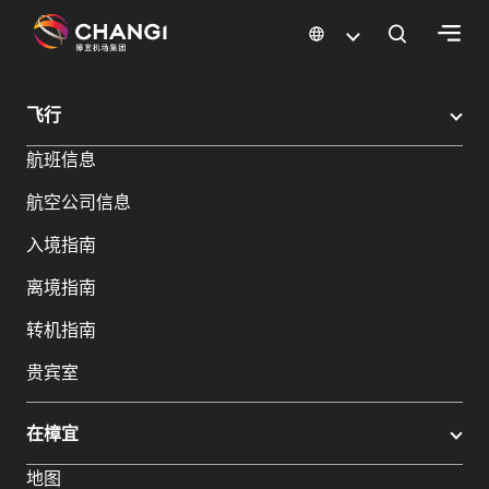
×
樟宜机场
樟宜机场餐饮与购物
樟宜机场购物指南
购物详情
飞行
所
航班信息
有
樟
航空公司信息
宜
网
入境指南
站:
离境指南
选
转机指南
择
贵宾室
语
言:
在樟宜
地图