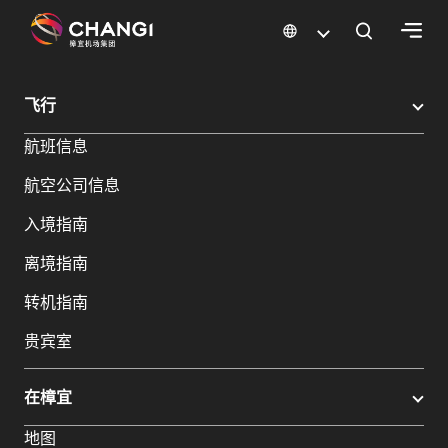
×
樟宜机场
樟宜机场餐饮与购物
樟宜机场购物指南
购物详情
飞行
所
航班信息
有
樟
航空公司信息
宜
网
入境指南
站:
离境指南
选
转机指南
择
贵宾室
语
言:
在樟宜
地图