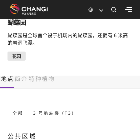
×
蝴蝶园
蝴蝶园是全球首个设于机场内的蝴蝶园，还拥有 6 米高
所
的岩洞飞瀑。
有
樟
花园
宜
网
站:
地点
简介
特种植物
选
择
语
全部
3 号航站楼（T3）
言:
公共区域