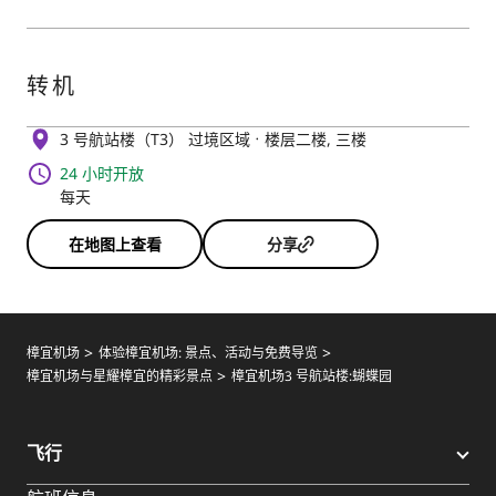
转机
3 号航站楼（T3） 过境区域
楼层二楼, 三楼
24 小时开放
每天
在地图上查看
分享
樟宜机场
体验樟宜机场: 景点、活动与免费导览
樟宜机场与星耀樟宜的精彩景点
樟宜机场3 号航站楼:蝴蝶园
飞行