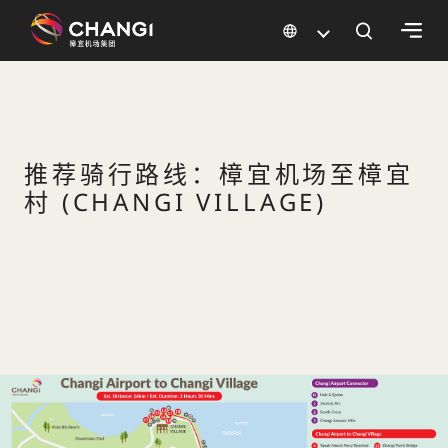
×
所
有
推荐骑行路线：樟宜机场至樟宜
樟
宜
村 (CHANGI VILLAGE)
网
站:
选
择
语
言: