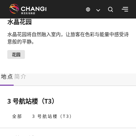
×
水晶花园
水晶花园将自然融入室内，让旅客在色彩与能量中感受诗
所
意般的平静。
有
樟
花园
宜
网
站:
地点
简介
选
择
3 号航站楼（T3）
语
言:
全部
3 号航站楼（T3）