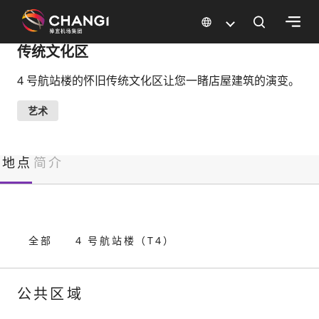
×
传统文化区
4 号航站楼的怀旧传统文化区让您一睹店屋建筑的演变。
所
有
艺术
樟
宜
网
地点
简介
站:
选
择
全部
4 号航站楼（T4）
语
言:
公共区域