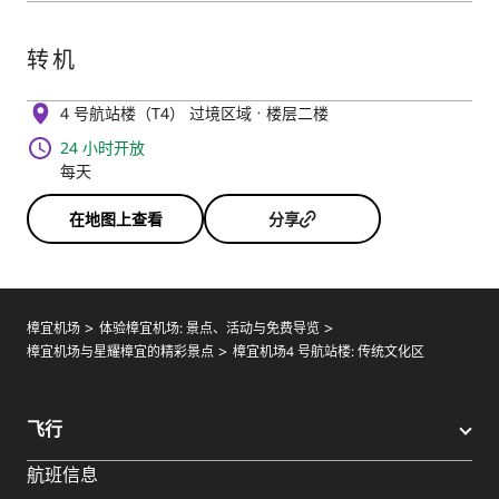
转机
4 号航站楼（T4） 过境区域
楼层二楼
24 小时开放
每天
在地图上查看
分享
樟宜机场
体验樟宜机场: 景点、活动与免费导览
樟宜机场与星耀樟宜的精彩景点
樟宜机场4 号航站楼: 传统文化区
飞行
航班信息