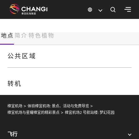
×
地点
简介
特色植物
所
有
樟
公共区域
宜
网
站:
转机
选
择
樟宜机场
体验樟宜机场: 景点、活动与免费导览
语
樟宜机场与星耀樟宜的精彩景点
樟宜机场2 号航站楼: 梦幻花园
言:
飞行