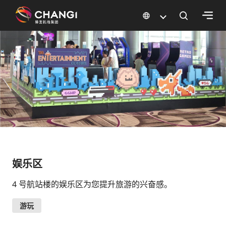
×
所
有
樟
宜
网
站:
选
娱乐区
择
语
4 号航站楼的娱乐区为您提升旅游的兴奋感。
言:
游玩