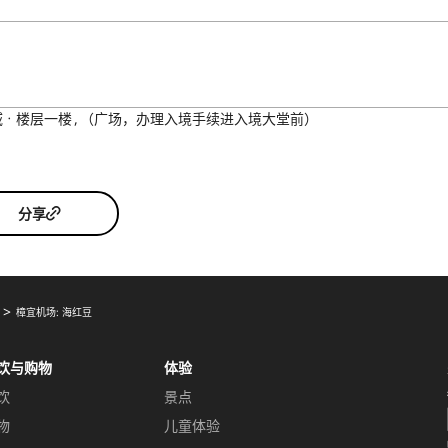
域
楼层一楼
（广场，办理入境手续进入境大堂前）
分享
樟宜机场: 海红豆
饮与购物
体验
饮
景点
物
儿童体验