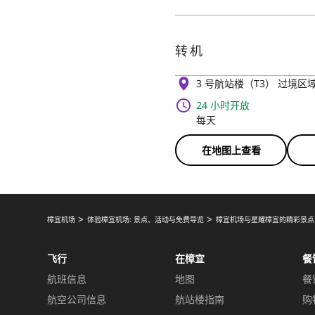
转机
3 号航站楼（T3） 过境区
24 小时开放
每天
在地图上查看
樟宜机场
体验樟宜机场: 景点、活动与免费导览
樟宜机场与星耀樟宜的精彩景点
飞行
在樟宜
餐
航班信息
地图
餐
航空公司信息
航站楼指南
购