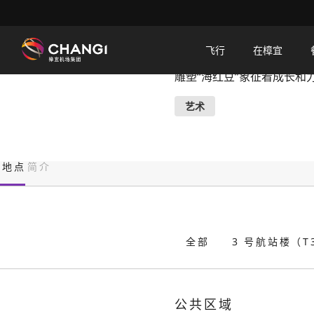
×
海红豆
飞行
在樟宜
雕塑“海红豆”象征着成长和
所
有
艺术
樟
宜
网
地点
简介
站:
选
择
全部
3 号航站楼（T
语
言:
公共区域