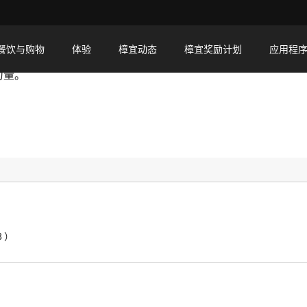
餐饮与购物
体验
樟宜动态
樟宜奖励计划
应用程
力量。
3）