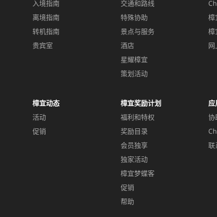
入境指南
交通和路线
Ch
离境指南
特殊协助
樟
转机指南
景点与服务
樟
贵宾室
酒店
网
星耀樟宜
策划活动
樟宜动态
樟宜奖励计划
应
活动
福利和特权
协
促销
奖励目录
Ch
会员独享
联
独家活动
樟宜梦蝶客
促销
帮助