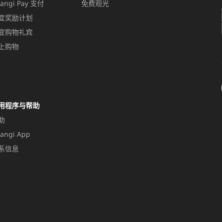
angi Pay 支付
免费观光
宜奖励计划
宜购物礼宾
上购物
用程序与帮助
助
angi App
系信息