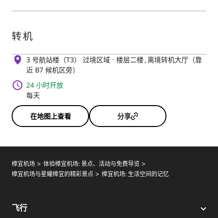
转机
3 号航站楼（T3） 过境区域
楼层二楼
离境转机大厅（靠
近 B7 候机区旁）
24 小时开放
每天
在地图上查看
分享
樟宜机场
体验樟宜机场: 景点、活动与免费导览
樟宜机场与星耀樟宜的精彩景点
樟宜机场: 生活空间的记忆
飞行