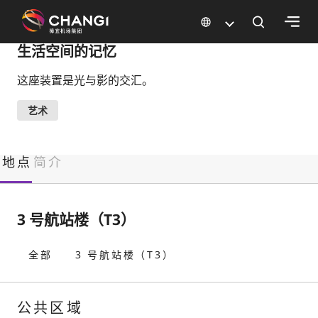
×
生活空间的记忆
这座装置是光与影的交汇。
所
有
艺术
樟
宜
网
地点
简介
站:
选
3 号航站楼（T3）
择
语
全部
3 号航站楼（T3）
言:
公共区域