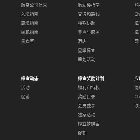
航空公司信息
航站楼指南
购
入境指南
交通和路线
Ch
离境指南
特殊协助
樟
转机指南
景点与服务
樟
贵宾室
酒店
网
星耀樟宜
策划活动
樟宜动态
樟宜奖励计划
应
活动
福利和特权
协
促销
奖励目录
Ch
会员独享
联
独家活动
樟宜梦蝶客
促销