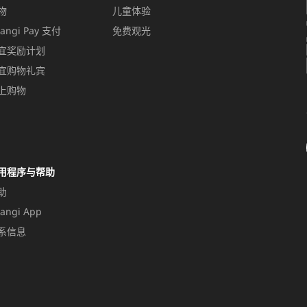
物
儿童体验
angi Pay 支付
免费观光
宜奖励计划
宜购物礼宾
上购物
用程序与帮助
助
angi App
系信息