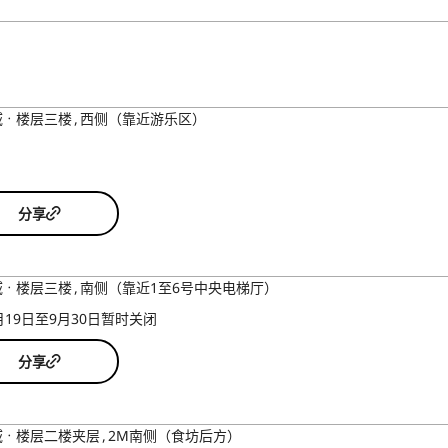
域
楼层三楼
西侧（靠近游乐区）
分享
域
楼层三楼
南侧（靠近1至6号中央电梯厅）
月19日至9月30日暂时关闭
分享
域
楼层二楼夹层
2M南侧（食坊后方）