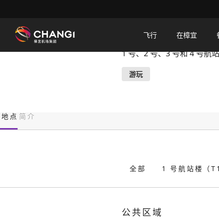
×
观景窗
飞行
在樟宜
1 号、2 号、3 号和 4 
所
有
游玩
樟
宜
网
地点
简介
站:
选
择
全部
1 号航站楼（T
语
言:
公共区域