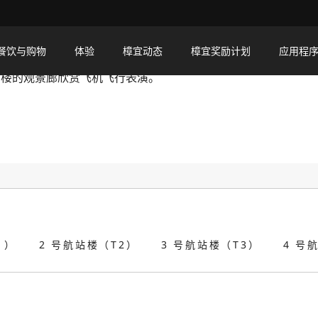
餐饮与购物
体验
樟宜动态
樟宜奖励计划
应用程
号航站楼的观景廊欣赏飞机飞行表演。
1）
2 号航站楼（T2）
3 号航站楼（T3）
4 号