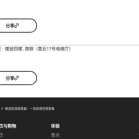
分享
域
楼层四楼
南侧（靠近17号电梯厅）
分享
樟宜机场观景窗：一览机场空侧景象
饮与购物
体验
饮
景点