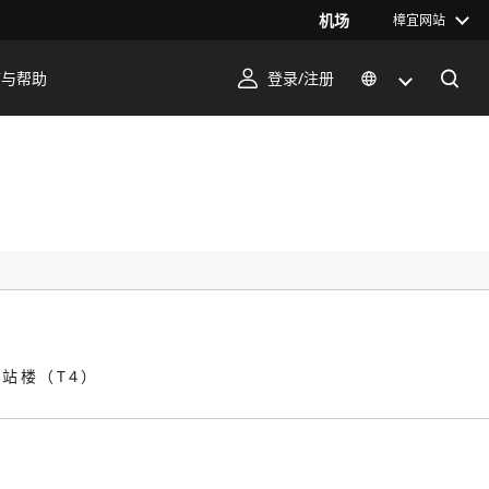
机场
樟宜网站
序与帮助
登录/注册
航站楼（T4）