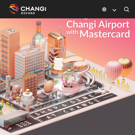
×
所
有
樟
宜
网
站:
选
择
语
言: