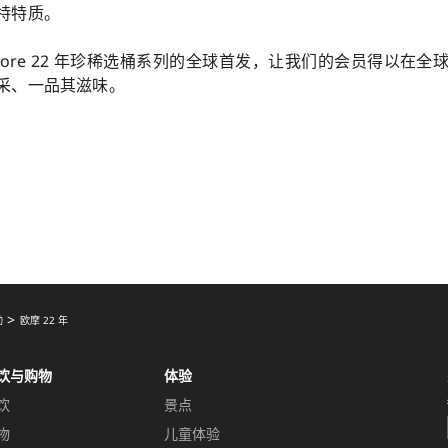
特特质。
tmore 22 年珍稀选桶系列的全球首发，让我们的会员得以在
采、一品其滋味。
动
欧摩 22 年
饮与购物
体验
饮
景点
物
儿童体验