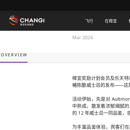
×
Aultmore 22
飞行
在樟宜
宾客体验 Aultmore 
所
Mar 2024
有
樟
OVERVIEW
宜
网
站:
樟宜奖励计划会员及乐天特邀
桶陈酿威士忌的发布⸺这是樟
选
择
活动伊始，先是对 Ault
语
中熟成，散发着浓郁细腻的风
言:
的 12 年威士忌一同品鉴
为丰富品鉴体验，宾客们在品