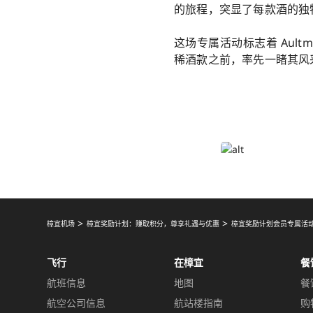
的旅程，突显了每款酒的独
这场专属活动标志着 Aul
稀酒款之前，率先一睹其风
樟宜机场
樟宜奖励计划：赚取积分，尊享礼遇与优惠
樟宜奖励计划会员专属活
飞行
在樟宜
餐
航班信息
地图
餐
航空公司信息
航站楼指南
购