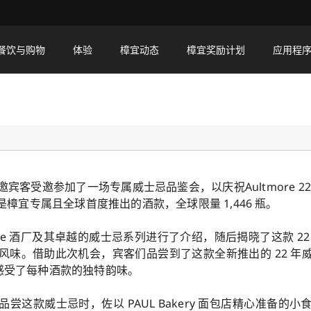
餐饮与购物
体验
樟宜动态
樟宜奖励计划
应用程
22 年珍稀选桶系列威士忌全球首发，佐以精心搭配的品鉴餐点。
宾客受邀参加了一场专属威士忌品鉴会，以庆祝Aultmore 2
宜专属且全球首度推出的酒款，全球限量 1,446 瓶。
more 酒厂及其卓越的威士忌系列进行了介绍，随后揭晓了这款 2
味。借助此次机会，宾客们品尝到了这款全新推出的 22 年威士忌，
，感受了每种酒款的独特韵味。
尝这款威士忌时，佐以 PAUL Bakery 面包店精心准备的