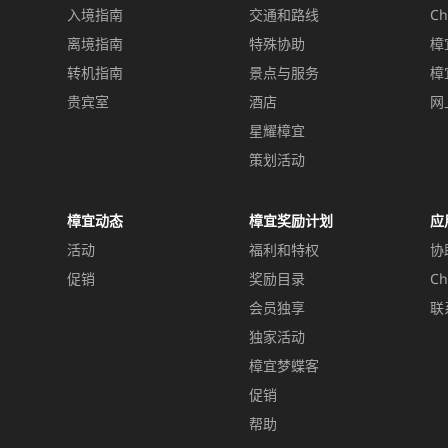
入境指南
交通和路线
Ch
离境指南
特殊协助
樟
转机指南
景点与服务
樟
贵宾室
酒店
网
星耀樟宜
策划活动
樟宜动态
樟宜奖励计划
应
活动
福利和特权
协
促销
奖励目录
Ch
会员独享
联
独家活动
樟宜梦蝶客
促销
帮助