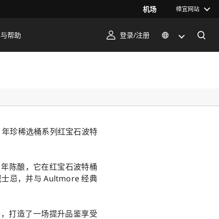
机场
樟宜网站
序与帮助
登录/注册
2 年珍稀选桶系列红宝石波特
2 年陈酿，它在红宝石波特桶
并与 Aultmore 经典
小食，打造了一场提升品鉴享受