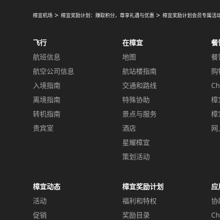
樟宜机场
樟宜奖励计划：赚取积分，尊享礼遇与优惠
樟宜奖励计划会员专属活
飞行
在樟宜
餐
航班信息
地图
餐
航空公司信息
航站楼指南
购
入境指南
交通和路线
Ch
离境指南
特殊协助
樟
转机指南
景点与服务
樟
贵宾室
酒店
网
星耀樟宜
策划活动
樟宜动态
樟宜奖励计划
应
活动
福利和特权
协
促销
奖励目录
Ch