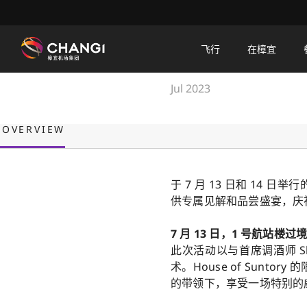
×
House of Suntory
飞行
在樟宜
一场融合了威士忌、艺术和日本
所
Jul 2023
有
樟
OVERVIEW
宜
网
站:
于 7 月 13 日和 14 
供专属见解和品尝盛宴，庆祝 
选
择
7 月 13 日，1 号航站楼过
语
此次活动以与首席调酒师 S
言:
术。House of Sunt
的带领下，享受一场特别的