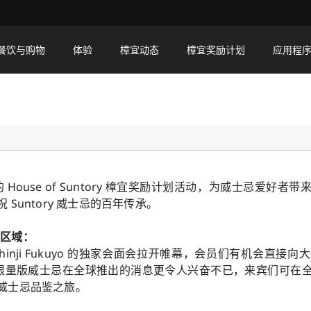
餐饮与购物
体验
樟宜动态
樟宜奖励计划
应用程
传统的难忘盛事，庆祝 Suntory 的百年辉煌。
日举行的 House of Suntory 樟宜奖励计划活动，为威士忌爱
Suntory 威士忌的百年传承。
境区域：
hinji Fukuyo 的独家会面会拉开帷幕，会员们有机会直接
ory 的限量版威士忌在全球推出的消息更令人兴奋不已，来宾们可在全球品
威士忌品鉴之旅。