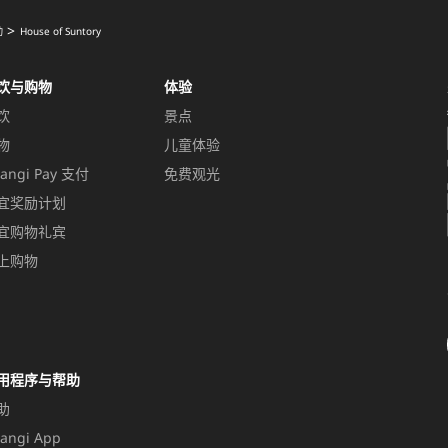
动
House of Suntory
饮与购物
体验
饮
景点
物
儿童体验
angi Pay 支付
免费观光
宜奖励计划
宜购物礼宾
上购物
用程序与帮助
助
angi App