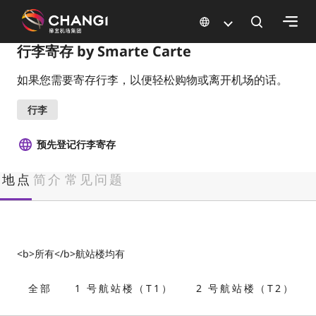
×
行李寄存 by Smarte Carte
如果您需要寄存行李，以便轻松购物或离开机场的话。
所
有
行李
樟
宜
预先登记行李寄存
网
站:
地点
简介
常见问题
选
择
语
<b>所有</b>航站楼均有
言:
全部
1 号航站楼（T1）
2 号航站楼（T2）