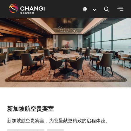
×
所
有
樟
宜
网
站:
选
择
语
新加坡航空贵宾室
言:
新加坡航空贵宾室，为您呈献更精致的启程体验。