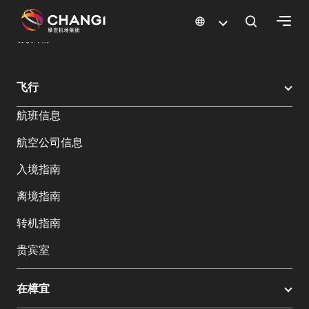
×
樟宜机场
樟宜机场餐饮与购物
餐饮指南：餐厅和美食 | 樟宜机场
餐饮详情
所
飞行
有
航班信息
樟
宜
航空公司信息
网
站:
入境指南
离境指南
选
转机指南
择
语
贵宾室
言:
在樟宜