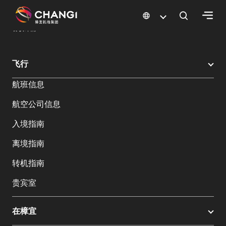
×
樟宜机场
樟宜机场餐饮与购物
餐饮指南：餐厅和美食 | 樟宜机场
餐饮详情
所
飞行
有
航班信息
樟
宜
航空公司信息
网
站:
入境指南
离境指南
选
转机指南
择
语
贵宾室
言:
在樟宜