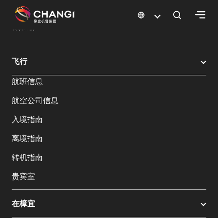
×
樟宜机场
樟宜机场餐饮与购物
餐饮指南：餐厅和美食 | 樟宜机场
餐饮详情
所
飞行
有
航班信息
樟
宜
航空公司信息
网
站:
入境指南
离境指南
选
转机指南
择
语
贵宾室
言:
在樟宜