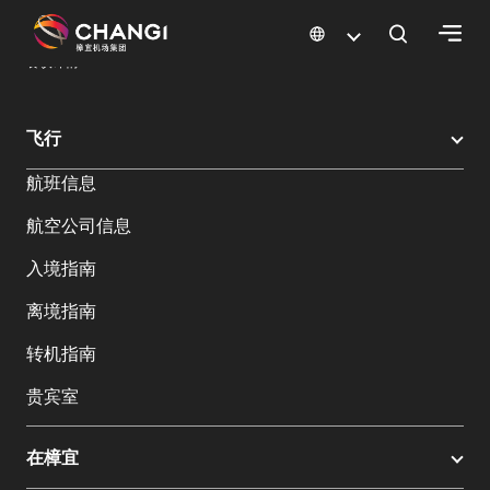
×
樟宜机场
樟宜机场餐饮与购物
餐饮指南：餐厅和美食 | 樟宜机场
餐饮详情
所
飞行
有
航班信息
樟
宜
航空公司信息
网
站:
入境指南
离境指南
选
转机指南
择
语
贵宾室
言:
在樟宜