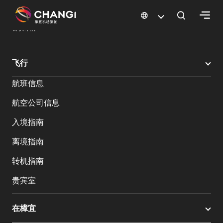
×
樟宜机场
樟宜机场餐饮与购物
餐饮指南：餐厅和美食 | 樟宜机场
餐饮详情
所
飞行
有
航班信息
樟
宜
航空公司信息
网
站:
入境指南
离境指南
选
转机指南
择
语
贵宾室
言:
在樟宜