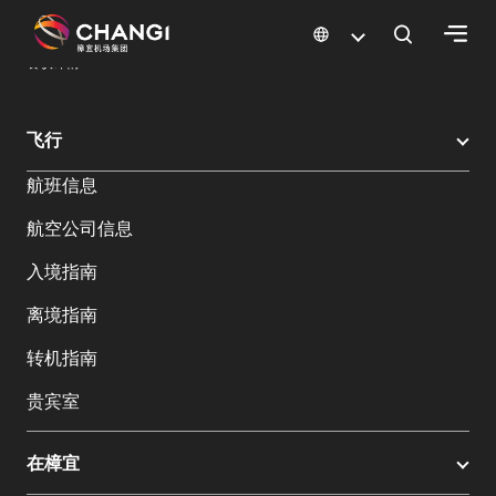
×
樟宜机场
樟宜机场餐饮与购物
餐饮指南：餐厅和美食 | 樟宜机场
餐饮详情
所
飞行
有
航班信息
樟
宜
航空公司信息
网
站:
入境指南
离境指南
选
转机指南
择
语
贵宾室
言:
在樟宜