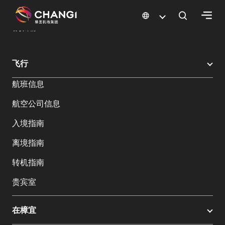
×
樟宜机场
樟宜机场餐饮与购物
餐饮指南：餐厅和美食 | 樟宜机场
餐饮详情
所
飞行
有
航班信息
樟
宜
航空公司信息
网
站:
入境指南
离境指南
选
转机指南
择
语
贵宾室
言:
在樟宜