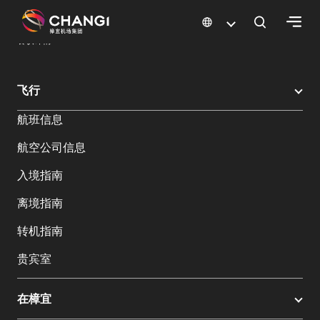
×
樟宜机场
樟宜机场餐饮与购物
餐饮指南：餐厅和美食 | 樟宜机场
餐饮详情
所
飞行
有
航班信息
樟
宜
航空公司信息
网
站:
入境指南
离境指南
选
转机指南
择
语
贵宾室
言:
在樟宜