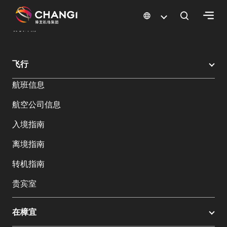
×
樟宜机场
樟宜机场餐饮与购物
餐饮指南：餐厅和美食 | 樟宜机场
餐饮详情
所
飞行
有
航班信息
樟
宜
航空公司信息
网
站:
入境指南
离境指南
选
转机指南
择
语
贵宾室
言:
在樟宜