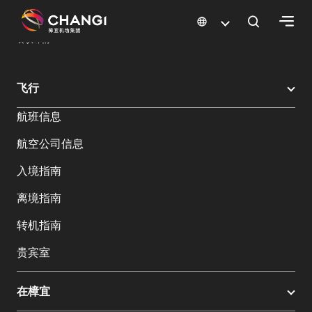
×
樟宜机场
樟宜机场餐饮与购物
餐饮指南：餐厅和美食 | 樟宜机场
餐饮详情
所
飞行
有
航班信息
樟
宜
航空公司信息
网
站:
入境指南
离境指南
选
转机指南
择
语
贵宾室
言:
在樟宜