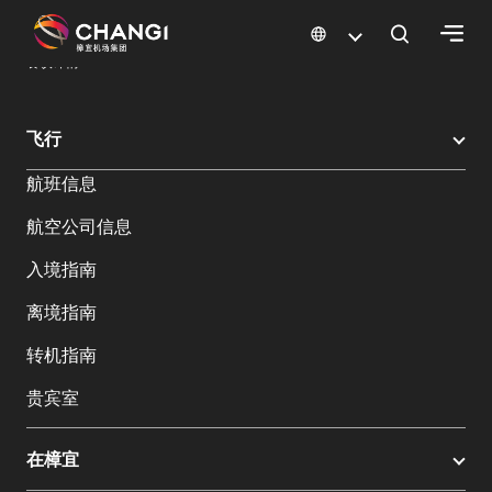
×
樟宜机场
樟宜机场餐饮与购物
餐饮指南：餐厅和美食 | 樟宜机场
餐饮详情
所
飞行
有
航班信息
樟
宜
航空公司信息
网
站:
入境指南
离境指南
选
转机指南
择
语
贵宾室
言:
在樟宜