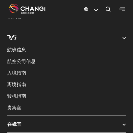
×
樟宜机场
樟宜机场餐饮与购物
餐饮指南：餐厅和美食 | 樟宜机场
餐饮详情
所
飞行
有
航班信息
樟
宜
航空公司信息
网
站:
入境指南
离境指南
选
转机指南
择
语
贵宾室
言:
在樟宜