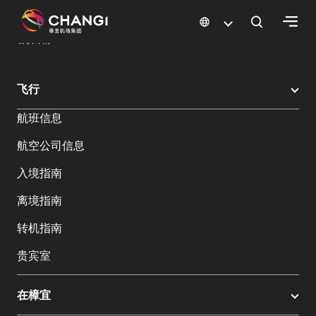
×
樟宜机场
樟宜机场餐饮与购物
餐饮指南：餐厅和美食 | 樟宜机场
餐饮详情
所
飞行
有
航班信息
樟
宜
航空公司信息
网
站:
入境指南
离境指南
选
转机指南
择
语
贵宾室
言:
在樟宜