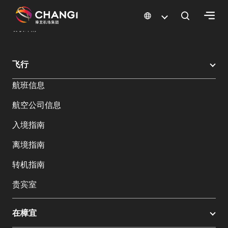
×
樟宜机场
樟宜机场餐饮与购物
餐饮指南：餐厅和美食 | 樟宜机场
餐饮详情
所
飞行
有
航班信息
樟
宜
航空公司信息
网
站:
入境指南
离境指南
选
转机指南
择
语
贵宾室
言:
在樟宜