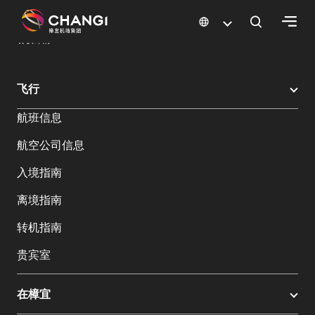
×
樟宜机场
樟宜机场餐饮与购物
餐饮指南：餐厅和美食 | 樟宜机场
餐饮详情
所
飞行
有
航班信息
樟
宜
航空公司信息
网
站:
入境指南
离境指南
选
转机指南
择
语
贵宾室
言:
在樟宜