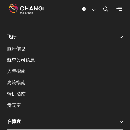
×
樟宜机场
樟宜机场餐饮与购物
餐饮指南：餐厅和美食 | 樟宜机场
餐饮详情
所
飞行
有
航班信息
樟
宜
航空公司信息
网
站:
入境指南
离境指南
选
转机指南
择
语
贵宾室
言:
在樟宜