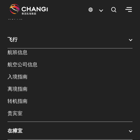
×
樟宜机场
樟宜机场餐饮与购物
餐饮指南：餐厅和美食 | 樟宜机场
餐饮详情
所
飞行
有
航班信息
樟
宜
航空公司信息
网
站:
入境指南
离境指南
选
转机指南
择
语
贵宾室
言:
在樟宜