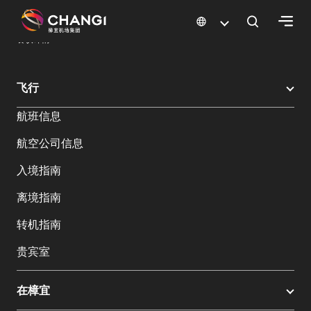
×
樟宜机场
樟宜机场餐饮与购物
餐饮指南：餐厅和美食 | 樟宜机场
餐饮详情
所
飞行
有
航班信息
樟
宜
航空公司信息
网
站:
入境指南
离境指南
选
转机指南
择
语
贵宾室
言:
在樟宜